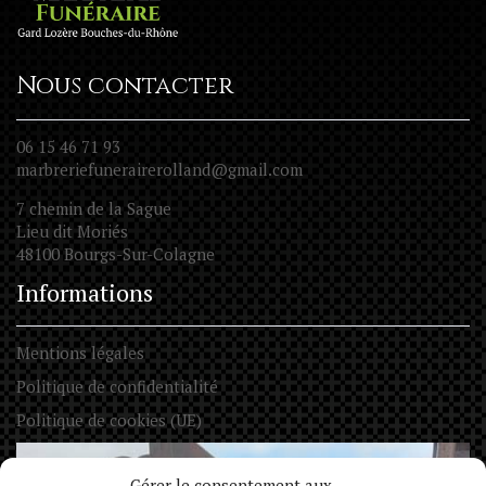
Nous contacter
06 15 46 71 93
marbreriefunerairerolland@gmail.com
7 chemin de la Sague
Lieu dit Moriés
48100 Bourgs-Sur-Colagne
Informations
Mentions légales
Politique de confidentialité
Politique de cookies (UE)
Gérer le consentement aux