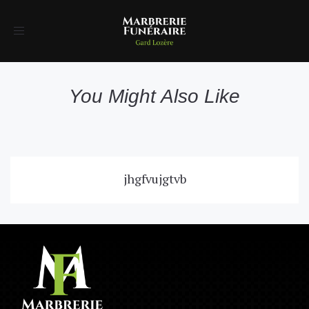
Toggle
navigation
You Might Also Like
jhgfvujgtvb